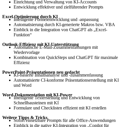
Einrichtung und Verwaltung von KI-Accounts
Entwicklung effektiver und zielführender Prompts
Excel-Optimierung durch KI
Intelligente Formelentwicklung und -
anpassung
Automatisierung durch KI-generierte Makros bzw. VBA
Einblick in die Integration von
ChatGPT
als
„Excel-
Funktion“
Outlook-Effizienz mit KI-Unterst
ützung
Automatische E-Mail-Zusammenfassungen mit
Wiedervorlage
Kombination von
QuickSteps
und
ChatGPT
für maximale
Effizienz
PowerPoint-Präsentationen neu gedacht
KI-basierte Inhaltsanalyse und -
zusammenfassung
Automatisierte CI-konforme Präsentationserstellung mit KI
und Word
Word-Dokumentation mit KI-Power
Intelligente Texterstellung und Entwicklung von
Schnellbausteinen mit KI
Formulare und Checklisten effizient mit KI erstellen
Weitere Tipps & Tricks
Sofort einsetzbare Prompts für alle Office-Anwendungen
Einblick in die native KI-Integration von
„Copilot f
ür