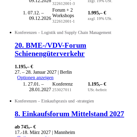
09.12.2026
zzgl. 19% USt.
322612001-3
Forum + 2
07.12. –
1.995,– €
Workshops
09.12.2026
zzgl. 19% USt.
322612001-1
Konferenzen – Logistik und Supply Chain Management
20. BME-/VDV-Forum
Schienengüterverkehr
1.195,– €
27. – 28. Januar 2027 | Berlin
Optionen anzeigen
27.01. –
Konferenz
1.195,– €
28.01.2027
253027011
USt.-befreit
Konferenzen – Einkaufspraxis und -strategien
8. Einkaufsforum Mittelstand 2027
ab 745,– €
17.-18. März 2027 | Mannheim