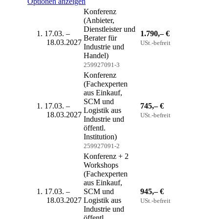
Optionen anzeigen
Konferenz
(Anbieter,
Dienstleister und
17.03. –
1.790,– €
Berater für
18.03.2027
USt.-befreit
Industrie und
Handel)
259927091-3
Konferenz
(Fachexperten
aus Einkauf,
SCM und
17.03. –
745,– €
Logistik aus
18.03.2027
USt.-befreit
Industrie und
öffentl.
Institution)
259927091-2
Konferenz + 2
Workshops
(Fachexperten
aus Einkauf,
17.03. –
SCM und
945,– €
18.03.2027
Logistik aus
USt.-befreit
Industrie und
öffentl.