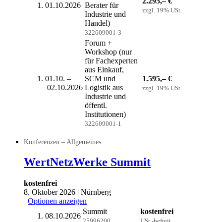
2.295,– €
01.10.2026
Berater für
zzgl. 19% USt.
Industrie und
Handel)
322609001-3
Forum +
Workshop (nur
für Fachexperten
aus Einkauf,
01.10. –
SCM und
1.595,– €
02.10.2026
Logistik aus
zzgl. 19% USt.
Industrie und
öffentl.
Institutionen)
322609001-1
Konferenzen – Allgemeines
WertNetzWerke Summit
kostenfrei
8. Oktober 2026 | Nürnberg
Optionen anzeigen
Summit
kostenfrei
08.10.2026
25996200
USt.-befreit