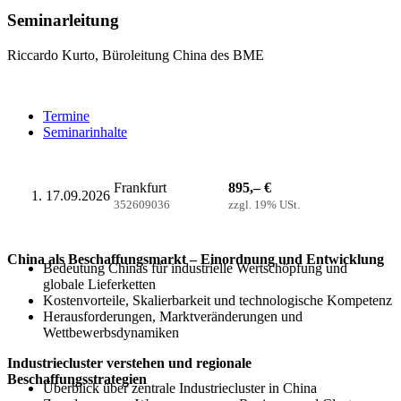
Seminarleitung
Riccardo Kurto, Büroleitung China des BME
Termine
Seminarinhalte
Frankfurt
895,– €
17.09.2026
352609036
zzgl. 19% USt.
China als Beschaffungsmarkt – Einordnung und Entwicklung
Bedeutung Chinas für industrielle Wertschöpfung und
globale Lieferketten
Kostenvorteile, Skalierbarkeit und technologische Kompetenz
Herausforderungen, Marktveränderungen und
Wettbewerbsdynamiken
Industriecluster verstehen und regionale
Beschaffungsstrategien
Überblick über zentrale Industriecluster in China