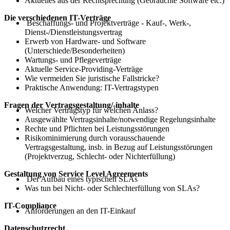
Aktuelles aus der Rechtsprechung (Gebrauchte Software etc.)
Die verschiedenen IT-Verträge
Beschaffungs- und Projektverträge - Kauf-, Werk-,
Dienst-/Dienstleistungsvertrag
Erwerb von Hardware- und Software
(Unterschiede/Besonderheiten)
Wartungs- und Pflegeverträge
Aktuelle Service-Providing-Verträge
Wie vermeiden Sie juristische Fallstricke?
Praktische Anwendung: IT-Vertragstypen
Fragen der Vertragsgestaltung/-inhalte
Welcher Vertragstyp für welchen Anlass?
Ausgewählte Vertragsinhalte/notwendige Regelungsinhalte
Rechte und Pflichten bei Leistungsstörungen
Risikominimierung durch vorausschauende
Vertragsgestaltung, insb. in Bezug auf Leistungsstörungen
(Projektverzug, Schlecht- oder Nichterfüllung)
Gestaltung von Service Level Agreements
Der Aufbau eines typischen SLAs
Was tun bei Nicht- oder Schlechterfüllung von SLAs?
IT-Compliance
Anforderungen an den IT-Einkauf
Datenschutzrecht