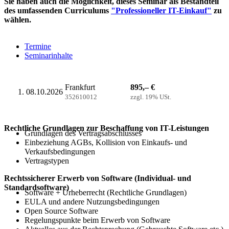
Sie haben auch die Möglichkeit, dieses Seminar als Bestandteil
des umfassenden Curriculums
"Professioneller IT-Einkauf"
zu
wählen.
Termine
Seminarinhalte
Frankfurt
895,– €
08.10.2026
352610012
zzgl. 19% USt.
Rechtliche Grundlagen zur Beschaffung von IT-Leistungen
Grundlagen des Vertragsabschlusses
Einbeziehung AGBs, Kollision von Einkaufs- und
Verkaufsbedingungen
Vertragstypen
Rechtssicherer Erwerb von Software (Individual- und
Standardsoftware)
Software + Urheberrecht (Rechtliche Grundlagen)
EULA und andere Nutzungsbedingungen
Open Source Software
Regelungspunkte beim Erwerb von Software