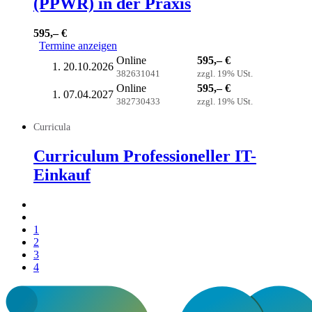
(PPWR) in der Praxis
595,– €
Termine anzeigen
Online
595,– €
20.10.2026
382631041
zzgl. 19% USt.
Online
595,– €
07.04.2027
382730433
zzgl. 19% USt.
Curricula
Curriculum Professioneller IT-
Einkauf
1
2
3
4