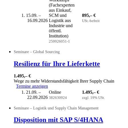
(Fachexperten
aus Einkauf,
15.09. –
SCM und
895,– €
16.09.2026
Logistik aus
USt.-befreit
Industrie und
öffentl.
Institution)
259926051-1
Seminare – Global Sourcing
Resilienz für Ihre Lieferkette
1.495,– €
Wege zu mehr Widerstandsfähigkeit Ihrer Supply Chain
Termine anzeigen
21.09. –
Online
1.495,– €
22.09.2026
382630924
zzgl. 19% USt.
Seminare – Logistik und Supply Chain Management
Disposition mit SAP S/4HANA