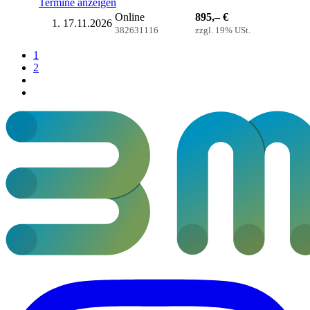
Termine anzeigen
Online
895,– €
17.11.2026
382631116
zzgl. 19% USt.
1
2