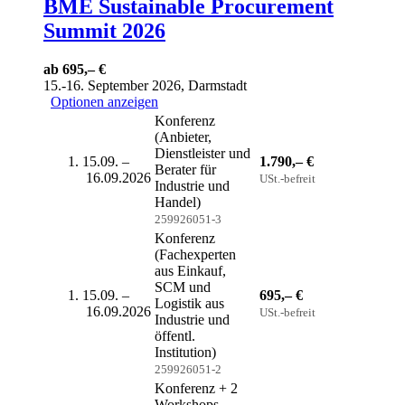
BME Sustainable Procurement
Summit 2026
ab 695,– €
15.-16. September 2026, Darmstadt
Optionen anzeigen
Konferenz
(Anbieter,
Dienstleister und
15.09. –
1.790,– €
Berater für
16.09.2026
USt.-befreit
Industrie und
Handel)
259926051-3
Konferenz
(Fachexperten
aus Einkauf,
SCM und
15.09. –
695,– €
Logistik aus
16.09.2026
USt.-befreit
Industrie und
öffentl.
Institution)
259926051-2
Konferenz + 2
Workshops